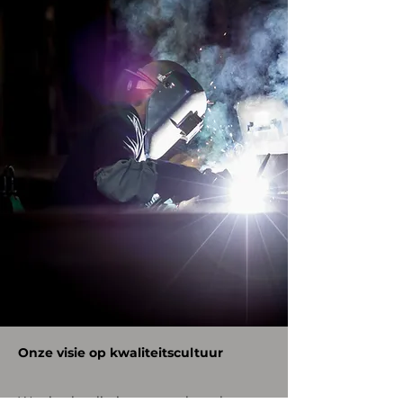
Onze visie op kwaliteitscultuur
We zien kwaliteitszorg veeleer als